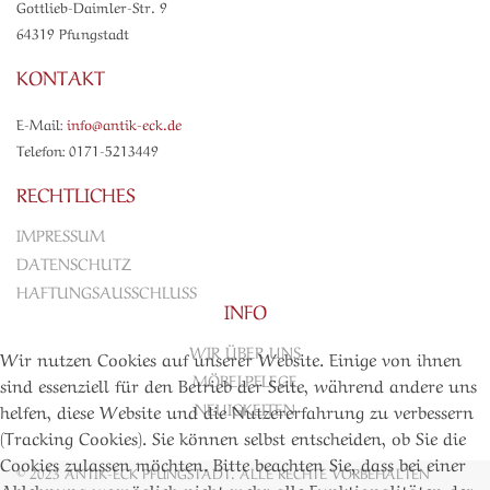
Gottlieb-Daimler-Str. 9
64319 Pfungstadt
KONTAKT
E-Mail:
info@antik-eck.de
Telefon: 0171-5213449
RECHTLICHES
IMPRESSUM
DATENSCHUTZ
HAFTUNGSAUSSCHLUSS
INFO
WIR ÜBER UNS
Wir nutzen Cookies auf unserer Website. Einige von ihnen
MÖBELPFLEGE
sind essenziell für den Betrieb der Seite, während andere uns
NEUIGKEITEN
helfen, diese Website und die Nutzererfahrung zu verbessern
(Tracking Cookies). Sie können selbst entscheiden, ob Sie die
Cookies zulassen möchten. Bitte beachten Sie, dass bei einer
©
2023 ANTIK-ECK PFUNGSTADT. ALLE RECHTE VORBEHALTEN
Ablehnung womöglich nicht mehr alle Funktionalitäten der