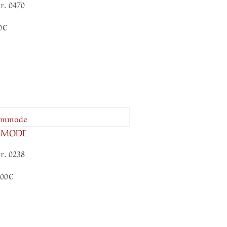
r. 0470
0€
MMODE
r. 0238
.00€