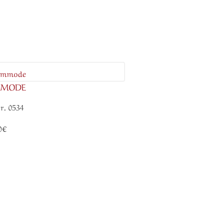
MMODE
r. 0534
0€