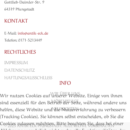
Gottlieb-Daimler-Str. 9
64319 Pfungstadt
KONTAKT
E-Mail:
info@antik-eck.de
Telefon: 0171-5213449
RECHTLICHES
IMPRESSUM
DATENSCHUTZ
HAFTUNGSAUSSCHLUSS
INFO
WIR ÜBER UNS
Wir nutzen Cookies auf unserer Website. Einige von ihnen
MÖBELPFLEGE
sind essenziell für den Betrieb der Seite, während andere uns
NEUIGKEITEN
helfen, diese Website und die Nutzererfahrung zu verbessern
(Tracking Cookies). Sie können selbst entscheiden, ob Sie die
Cookies zulassen möchten. Bitte beachten Sie, dass bei einer
©
2023 ANTIK-ECK PFUNGSTADT. ALLE RECHTE VORBEHALTEN
Ablehnung womöglich nicht mehr alle Funktionalitäten der