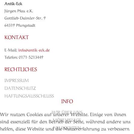
Antik-Eck
Jürgen Pfau e.K.
Gottlieb-Daimler-Str. 9
64319 Pfungstadt
KONTAKT
E-Mail:
info@antik-eck.de
Telefon: 0171-5213449
RECHTLICHES
IMPRESSUM
DATENSCHUTZ
HAFTUNGSAUSSCHLUSS
INFO
WIR ÜBER UNS
Wir nutzen Cookies auf unserer Website. Einige von ihnen
MÖBELPFLEGE
sind essenziell für den Betrieb der Seite, während andere uns
NEUIGKEITEN
helfen, diese Website und die Nutzererfahrung zu verbessern