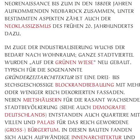
NEORENAISSANCE BIS ZUM IN DEN 1880ER JAHREN
AUFKOMMENDEN NEOBAROCK ZUSAMMEN, UNTER
BESTIMMTEN ASPEKTEN ZÄHLT AUCH DER
NEOKLASSIZISMUS
DES FRÜHEN 20. JAHRHUNDERTS
DAZU.
IM ZUGE DER INDUSTRIALISIERUNG WUCHS DER
BEDARF NACH WOHNRAUM; GANZE STADTVIERTEL
WURDEN „AUF DER
GRÜNEN WIESE
“ NEU GEBAUT.
TYPISCH FÜR DIE SOGENANNTE
GRÜNDERZEITARCHITEKTUR
IST EINE DREI- BIS
SECHSGESCHOSSIGE
BLOCKRANDBEBAUUNG
MIT MEH
ODER WENIGER REICH DEKORIERTEN FASSADEN.
NEBEN
MIETSHÄUSERN
FÜR DIE RASANT WACHSENDE
STADTBEVÖLKERUNG (SIEHE AUCH
DEMOGRAFIE
DEUTSCHLANDS
) ENTSTANDEN AUCH QUARTIERE MI
VILLEN UND
PALAIS
FÜR DAS REICH GEWORDENE
(
GROSS-
)
BÜRGERTUM
. IN DIESEN BAUTEN FANDEN
SICH AUCH AUFWÄNDIGE
INNENARCHITEKTUR
UND