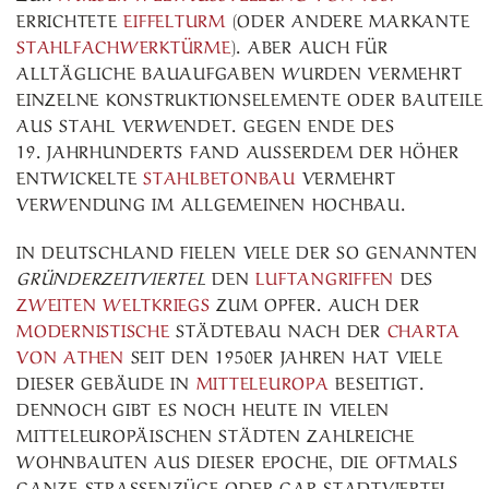
ERRICHTETE
EIFFELTURM
(ODER ANDERE MARKANTE
STAHLFACHWERKTÜRME
). ABER AUCH FÜR
ALLTÄGLICHE BAUAUFGABEN WURDEN VERMEHRT
EINZELNE KONSTRUKTIONSELEMENTE ODER BAUTEILE
AUS STAHL VERWENDET. GEGEN ENDE DES
19. JAHRHUNDERTS FAND AUSSERDEM DER HÖHER E
NTWICKELTE
STAHLBETONBAU
VERMEHRT
VERWENDUNG IM ALLGEMEINEN HOCHBAU.
IN DEUTSCHLAND FIELEN VIELE DER SO GENANNTEN
GRÜNDERZEITVIERTEL
DEN
LUFTANGRIFFEN
DES
ZWEITEN WELTKRIEGS
ZUM OPFER. AUCH DER
MODERNISTISCHE
STÄDTEBAU NACH DER
CHARTA
VON ATHEN
SEIT DEN 1950ER JAHREN HAT VIELE
DIESER GEBÄUDE IN
MITTELEUROPA
BESEITIGT.
DENNOCH GIBT ES NOCH HEUTE IN VIELEN
MITTELEUROPÄISCHEN STÄDTEN ZAHLREICHE
WOHNBAUTEN AUS DIESER EPOCHE, DIE OFTMALS
GANZE STRASSENZÜGE ODER GAR STADTVIERTEL U