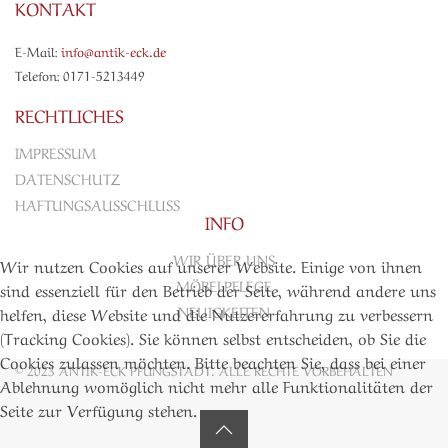
KONTAKT
E-Mail:
info@antik-eck.de
Telefon: 0171-5213449
RECHTLICHES
IMPRESSUM
DATENSCHUTZ
HAFTUNGSAUSSCHLUSS
INFO
WIR ÜBER UNS
Wir nutzen Cookies auf unserer Website. Einige von ihnen
MÖBELPFLEGE
sind essenziell für den Betrieb der Seite, während andere uns
NEUIGKEITEN
helfen, diese Website und die Nutzererfahrung zu verbessern
(Tracking Cookies). Sie können selbst entscheiden, ob Sie die
Cookies zulassen möchten. Bitte beachten Sie, dass bei einer
©
2023 ANTIK-ECK PFUNGSTADT. ALLE RECHTE VORBEHALTEN
Ablehnung womöglich nicht mehr alle Funktionalitäten der
Seite zur Verfügung stehen.