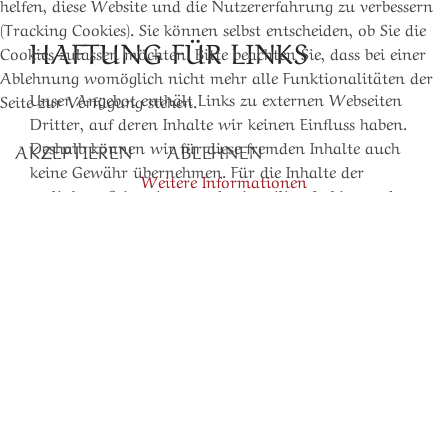
helfen, diese Website und die Nutzererfahrung zu verbessern
(Tracking Cookies). Sie können selbst entscheiden, ob Sie die
HAFTUNG FÜR LINKS
Cookies zulassen möchten. Bitte beachten Sie, dass bei einer
Ablehnung womöglich nicht mehr alle Funktionalitäten der
Unser Angebot enthält Links zu externen Webseiten
Seite zur Verfügung stehen.
Dritter, auf deren Inhalte wir keinen Einfluss haben.
Deshalb können wir für diese fremden Inhalte auch
AKZEPTIEREN
ABLEHNEN
keine Gewähr übernehmen. Für die Inhalte der
Weitere Informationen
verlinkten Seiten ist stets der jeweilige Anbieter oder
Betreiber der Seiten verantwortlich. Die verlinkten
Seiten wurden zum Zeitpunkt der Verlinkung auf
mögliche Rechtsverstöße überprüft. Rechtswidrige
Inhalte waren zum Zeitpunkt der Verlinkung nicht
erkennbar. Eine permanente inhaltliche Kontrolle der
verlinkten Seiten ist jedoch ohne konkrete
Anhaltspunkte einer Rechtsverletzung nicht
zumutbar. Bei Bekanntwerden von
Rechtsverletzungen werden wir derartige Links
umgehend entfernen.